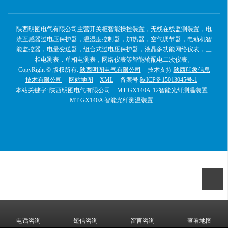
陕西明图电气有限公司主营开关柜智能操控装置，无线在线监测装置，电
流互感器过电压保护器，温湿度控制器，加热器，空气调节器，电动机智
能监控器，电量变送器，组合式过电压保护器，液晶多功能网络仪表，三
相电测表，单相电测表，网络仪表等智能输配电二次仪表。
CopyRight © 版权所有:
陕西明图电气有限公司
技术支持:
陕西印象信息
技术有限公司
网站地图
XML
备案号:
陕ICP备15013045号-1
本站关键字:
陕西明图电气有限公司
MT-GX140A-12智能光纤测温装置
MT-GX140A 智能光纤测温装置
电话咨询
短信咨询
留言咨询
查看地图